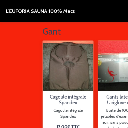
L'EUFORIA SAUNA 100% Mecs
Gant
Cagoule intégrale
Gants late
Spandex
Uniglove 
Cagouleintégrale
Boite de 10
Spandex
jetables d'exa
noir, sans poudr
17,00€
TTC