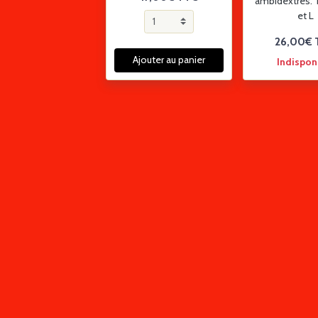
ambidextres. T
et L
26,00€
Ajouter au panier
Indispon