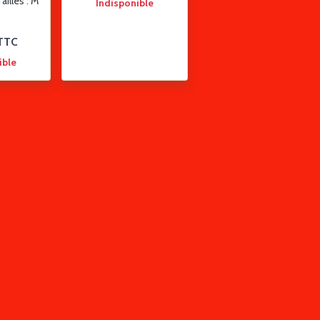
ailles : M
Indisponible
TTC
ible