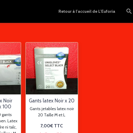
Retour à l'accueil de L'Euforia
x Noir
Gants latex Noir x 20
x 100
Gants jetables latex noir
0 gants
20 Taille M et L
men. Latex
7,00€
TTC
e ni talc,