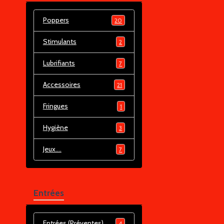
Poppers
20
Stimulants
2
Lubrifiants
7
Accessoires
21
Fringues
1
Hygiène
3
Jeux....
7
Entrées
Entrées (Préventes)
4