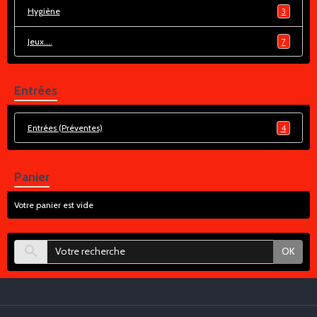
Hygiène
3
Jeux....
7
Entrées
Entrées (Préventes)
4
Panier
Votre panier est vide
OK