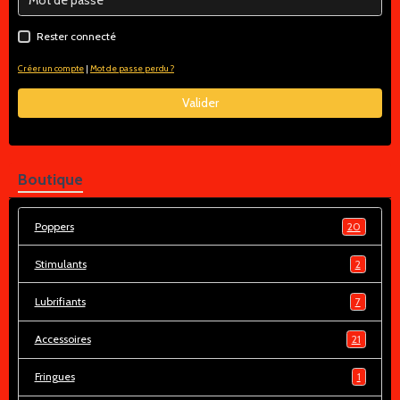
Rester connecté
Créer un compte
|
Mot de passe perdu ?
Valider
Boutique
Poppers
20
Stimulants
2
Lubrifiants
7
Accessoires
21
Fringues
1