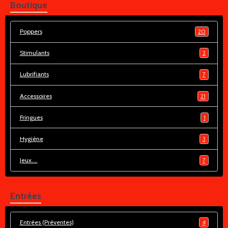
Boutique
Poppers
20
Stimulants
2
Lubrifiants
7
Accessoires
21
Fringues
1
Hygiène
3
Jeux....
7
Entrées
Entrées (Préventes)
4