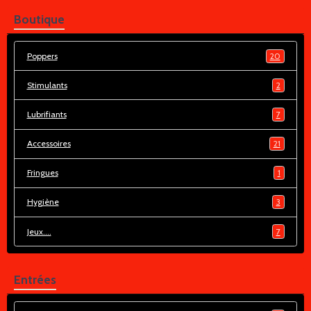
Boutique
Poppers
20
Stimulants
2
Lubrifiants
7
Accessoires
21
Fringues
1
Hygiène
3
Jeux....
7
Entrées