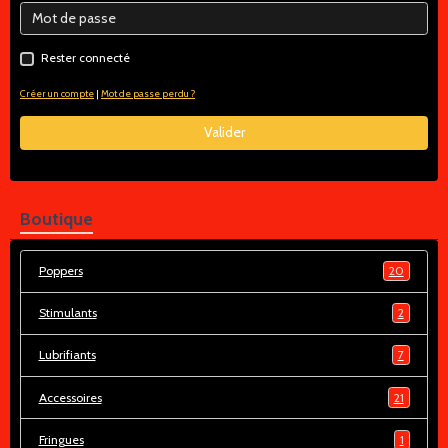
Rester connecté
Créer un compte
|
Mot de passe perdu ?
Valider
Boutique
Poppers
20
Stimulants
2
Lubrifiants
7
Accessoires
21
Fringues
1