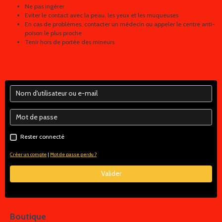
Ne pas ingérer
Eviter le contact avec la peau, les yeux et les muqueuses
En cas de problèmes, contacter un médecin ou appeler le centre anti-
poison le plus proche
Tenir hors de portée des mineurs
Rester connecté
Créer un compte
|
Mot de passe perdu ?
Valider
Boutique