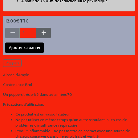
À partir de 3
5,00€
de réduction sur le prix indiqué.
12,00€ TTC
Ajouter au panier
Poppers
A base d'Amyle
Contenance 13ml
Un poppers très prisé dans les années 70
Précautions d'utilisation:
Ce produit est un vasodilatateur.
Ne pas utiliser en même temps qu'un autre stimulant, ni en cas de
problèmes d'insuffisance respiratoire
Produit inflammable - ne pas mettre en contact avec une source de
chaleur, conserver dans un endroit frais et ventilé