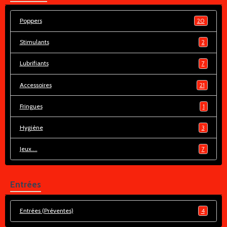
Poppers
20
Stimulants
2
Lubrifiants
7
Accessoires
21
Fringues
1
Hygiène
3
Jeux....
7
Entrées
Entrées (Préventes)
4